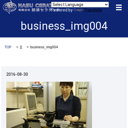
メ
Powered by
Translate
business_img004
TOP
[]
business_img004
2016-08-30