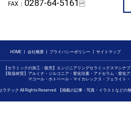
0287-64-5161
FAX：
HOME
会社概要
プライバシーポリシー
サイトマップ
【セラミックの加工・販売】エンジニアリングセラミックスマシナブ
【取扱材質】アルミナ・ジルコニア・窒化珪素・アドセラム・窒化ア
マコール・ホトベール・マイカレックス・フェライト・コ
那須セラテック All Rights Reserved. 【掲載の記事・写真・イラス