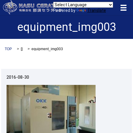
メ
Powered by
Translate
equipment_img003
TOP
[]
equipment_img003
2016-08-30