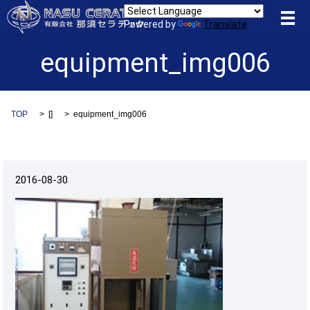
メ
Powered by
Translate
equipment_img006
TOP
[]
equipment_img006
2016-08-30