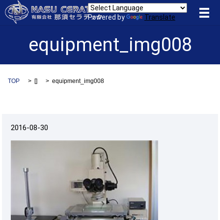
メ
Powered by
Translate
equipment_img008
TOP
[]
equipment_img008
2016-08-30