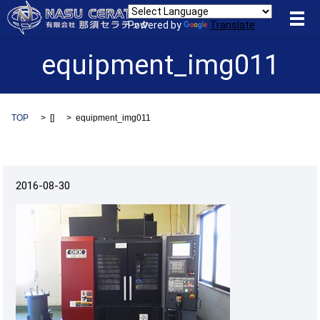
メ
Powered by
Translate
equipment_img011
TOP
[]
equipment_img011
2016-08-30