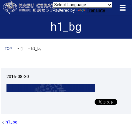
メ
Powered by
Translate
h1_bg
TOP
[]
h1_bg
2016-08-30
h1_bg