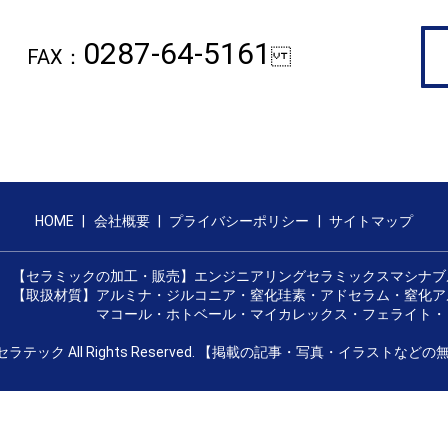
0287-64-5161
FAX：
HOME
会社概要
プライバシーポリシー
サイトマップ
【セラミックの加工・販売】エンジニアリングセラミックスマシナブ
【取扱材質】アルミナ・ジルコニア・窒化珪素・アドセラム・窒化ア
マコール・ホトベール・マイカレックス・フェライト・コ
那須セラテック All Rights Reserved. 【掲載の記事・写真・イラス