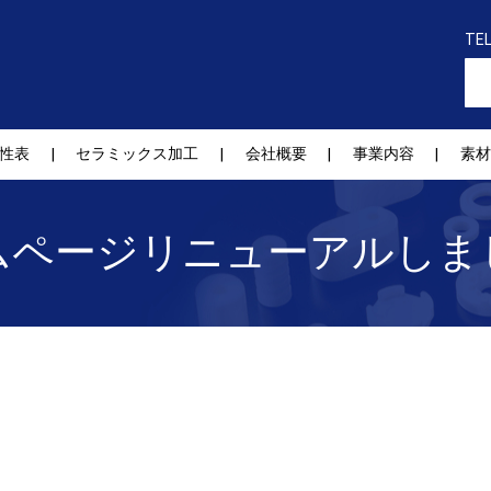
TE
性表
セラミックス加工
会社概要
事業内容
素材
ムページリニューアルしま