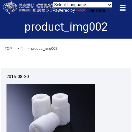
メ
Powered by
Translate
product_img002
TOP
[]
product_img002
2016-08-30