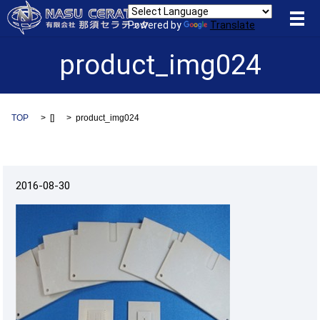
メ
Powered by
Translate
product_img024
TOP
[]
product_img024
2016-08-30