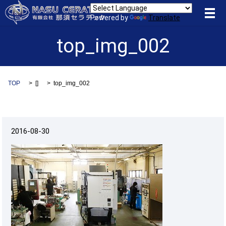
メ
Powered by
Translate
top_img_002
TOP
[]
top_img_002
2016-08-30