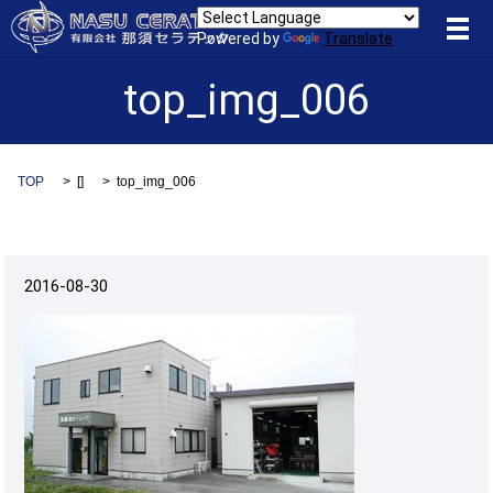
メ
Powered by
Translate
top_img_006
TOP
[]
top_img_006
2016-08-30