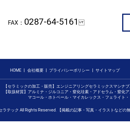
0287-64-5161
FAX：
HOME
会社概要
プライバシーポリシー
サイトマップ
【セラミックの加工・販売】エンジニアリングセラミックスマシナブ
【取扱材質】アルミナ・ジルコニア・窒化珪素・アドセラム・窒化ア
マコール・ホトベール・マイカレックス・フェライト・コ
那須セラテック All Rights Reserved. 【掲載の記事・写真・イラス